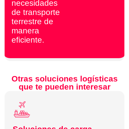
necesidades
de transporte
terrestre de
manera
eficiente.
Otras soluciones logísticas
que te pueden interesar