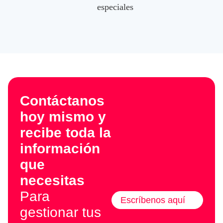
especiales
Contáctanos
hoy mismo y
recibe toda la
información
que
necesitas
Para
Escríbenos aquí
gestionar tus