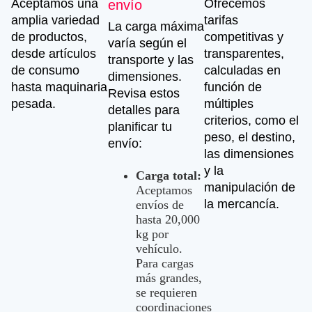
Aceptamos una
Ofrecemos
envío
amplia variedad
tarifas
La carga máxima
de productos,
competitivas y
varía según el
desde artículos
transparentes,
transporte y las
de consumo
calculadas en
dimensiones.
hasta maquinaria
función de
Revisa estos
pesada.
múltiples
detalles para
criterios, como el
planificar tu
peso, el destino,
envío:
las dimensiones
y la
Carga total:
manipulación de
Aceptamos
la mercancía.
envíos de
hasta 20,000
kg por
vehículo.
Para cargas
más grandes,
se requieren
coordinaciones